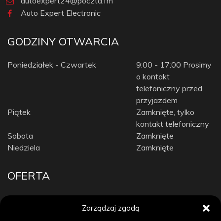
autoexpert24@poczta.fm
Auto Expert Electronic
GODZINY OTWARCIA
Poniedziałek - Czwartek
9:00 - 17:00 Prosimy
o kontakt
telefoniczny przed
przyjazdem
Piątek
Zamknięte, tylko
kontakt telefoniczny
Sobota
Zamknięte
Niedziela
Zamknięte
OFERTA
Car Audio
Zarządzaj zgodą
Diagnostyka komputerowa / Tuning