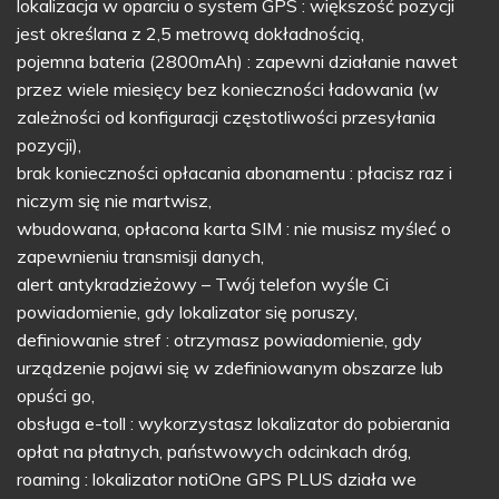
lokalizacja w oparciu o system GPS : większość pozycji
jest określana z 2,5 metrową dokładnością,
pojemna bateria (2800mAh) : zapewni działanie nawet
przez wiele miesięcy bez konieczności ładowania (w
zależności od konfiguracji częstotliwości przesyłania
pozycji),
brak konieczności opłacania abonamentu : płacisz raz i
niczym się nie martwisz,
wbudowana, opłacona karta SIM : nie musisz myśleć o
zapewnieniu transmisji danych,
alert antykradzieżowy – Twój telefon wyśle Ci
powiadomienie, gdy lokalizator się poruszy,
definiowanie stref : otrzymasz powiadomienie, gdy
urządzenie pojawi się w zdefiniowanym obszarze lub
opuści go,
obsługa e-toll : wykorzystasz lokalizator do pobierania
opłat na płatnych, państwowych odcinkach dróg,
roaming : lokalizator notiOne GPS PLUS działa we