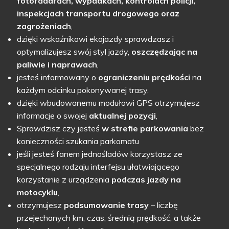
fotoradarach, wypadkach, kontrolach policji,
inspekcjach transportu drogowego oraz
zagrożeniach
,
dzięki wskaźnikowi ekojazdy sprawdzasz i
optymalizujesz swój styl jazdy,
oszczędza
jąc
na
paliwie i naprawach
,
jesteś informowany o
ograniczeniu prędkości
na
każdym odcinku pokonywanej trasy,
dzięki wbudowanemu modułowi GPS otrzymujesz
informacje o swojej
aktualnej pozycji
,
Sprawdzisz czy jesteś
w strefie parkowania
bez
konieczności szukania parkomatu
jeśli jesteś fanem jednośladów korzystasz ze
specjalnego rodzaju interfejsu ułatwiającego
korzystanie z urządzenia
podczas jazdy na
motocyklu
,
otrzymujesz
p
odsumowanie
trasy
– liczbę
przejechanych km, czas, średnią prędkość, a także