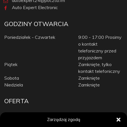
autoexpert24@poczta.fm
Auto Expert Electronic
GODZINY OTWARCIA
Poniedziałek - Czwartek
9:00 - 17:00 Prosimy
o kontakt
telefoniczny przed
przyjazdem
Piątek
Zamknięte, tylko
kontakt telefoniczny
Sobota
Zamknięte
Niedziela
Zamknięte
OFERTA
Car Audio
Zarządzaj zgodą
Diagnostyka komputerowa / Tuning