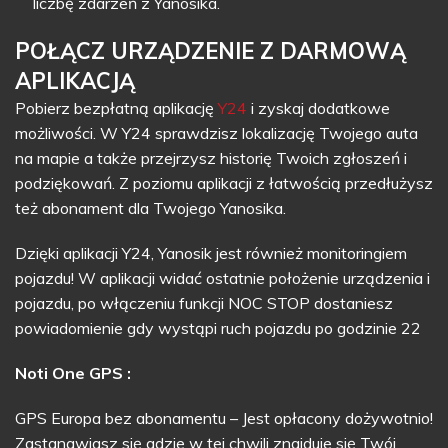
liczbę zdarzeń z Yanosika.
POŁĄCZ URZĄDZENIE Z DARMOWĄ
APLIKACJĄ
Pobierz bezpłatną aplikację
Y24
i zyskaj dodatkowe
możliwości. W Y24 sprawdzisz lokalizację Twojego auta
na mapie a także przejrzysz historię Twoich zgłoszeń i
podziękowań. Z poziomu aplikacji z łatwością przedłużysz
też abonament dla Twojego Yanosika.
Dzięki aplikacji Y24, Yanosik jest również monitoringiem
pojazdu! W aplikacji widać ostatnie położenie urządzenia i
pojazdu, po włączeniu funkcji NOC STOP dostaniesz
powiadomienie gdy wystąpi ruch pojazdu po godzinie 22
Noti One GPS :
GPS Europa bez abonamentu – Jest opłacony dożywotnio!
Zastanawiasz się gdzie w tej chwili znajduje się Twój