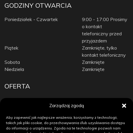
GODZINY OTWARCIA
Poniedziałek - Czwartek
9:00 - 17:00 Prosimy
o kontakt
telefoniczny przed
przyjazdem
Piątek
Zamknięte, tylko
kontakt telefoniczny
Sobota
Zamknięte
Niedziela
Zamknięte
OFERTA
Car Audio
Zarządzaj zgodą
Diagnostyka komputerowa / Tuning
Doposażenie auta
Aby zapewnić jak najlepsze wrażenia, korzystamy z technologii,
Elektronika samochodowa
takich jak pliki cookie, do przechowywania i/lub uzyskiwania dostępu
do informacji o urządzeniu. Zgoda na te technologie pozwoli nam
Naprawa immobilizerów i autoalarmów