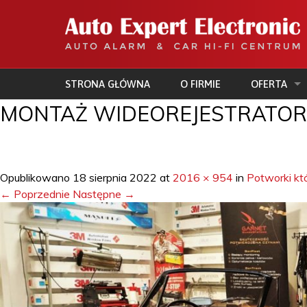
STRONA GŁÓWNA
O FIRMIE
OFERTA
MONTAŻ WIDEOREJESTRATO
CAR AUDIO
DOPOSAŻEN
Opublikowano
18 sierpnia 2022
at
2016 × 954
in
Potworki kt
PRZYCIEMNI
← Poprzednie
Następne →
ZABEZPIEC
ELEKTRON
URZĄDZENI
OBSŁUGA F