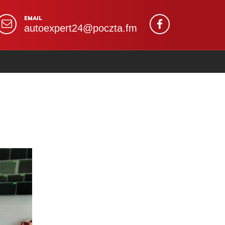
EMAIL
autoexpert24@poczta.fm