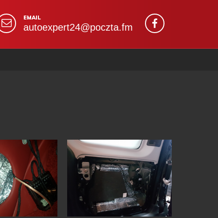
EMAIL
autoexpert24@poczta.fm