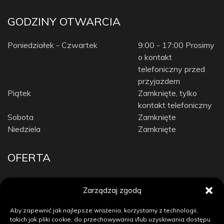
GODZINY OTWARCIA
Poniedziałek - Czwartek
9:00 - 17:00 Prosimy
o kontakt
telefoniczny przed
przyjazdem
Piątek
Zamknięte, tylko
kontakt telefoniczny
Sobota
Zamknięte
Niedziela
Zamknięte
OFERTA
Car Audio
Zarządzaj zgodą
Diagnostyka komputerowa / Tuning
Doposażenie auta
Aby zapewnić jak najlepsze wrażenia, korzystamy z technologii,
Elektronika samochodowa
takich jak pliki cookie, do przechowywania i/lub uzyskiwania dostępu