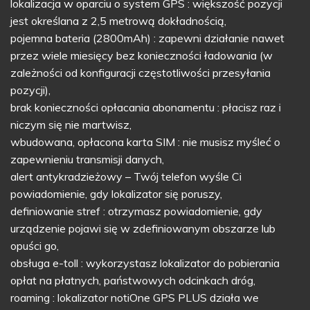
lokalizacja w oparciu o system GPS : większość pozycji
jest określana z 2,5 metrową dokładnością,
pojemna bateria (2800mAh) : zapewni działanie nawet
przez wiele miesięcy bez konieczności ładowania (w
zależności od konfiguracji częstotliwości przesyłania
pozycji),
brak konieczności opłacania abonamentu : płacisz raz i
niczym się nie martwisz,
wbudowana, opłacona karta SIM : nie musisz myśleć o
zapewnieniu transmisji danych,
alert antykradzieżowy – Twój telefon wyśle Ci
powiadomienie, gdy lokalizator się poruszy,
definiowanie stref : otrzymasz powiadomienie, gdy
urządzenie pojawi się w zdefiniowanym obszarze lub
opuści go,
obsługa e-toll : wykorzystasz lokalizator do pobierania
opłat na płatnych, państwowych odcinkach dróg,
roaming : lokalizator notiOne GPS PLUS działa we