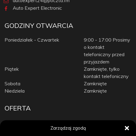
autoexpert24@poczta.fm
Auto Expert Electronic
GODZINY OTWARCIA
Poniedziałek - Czwartek
9:00 - 17:00 Prosimy
o kontakt
telefoniczny przed
przyjazdem
Piątek
Zamknięte, tylko
kontakt telefoniczny
Sobota
Zamknięte
Niedziela
Zamknięte
OFERTA
Car Audio
Zarządzaj zgodą
Diagnostyka komputerowa / Tuning