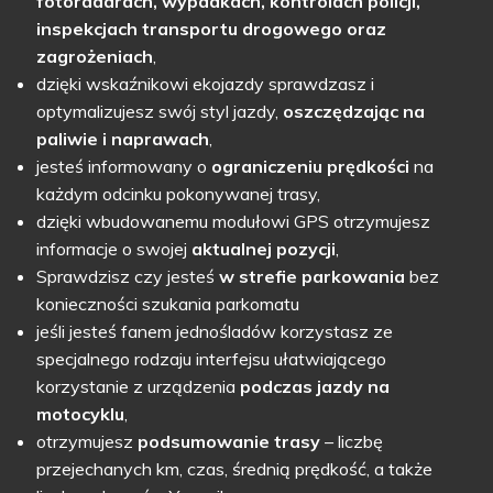
fotoradarach, wypadkach, kontrolach policji,
inspekcjach transportu drogowego oraz
zagrożeniach
,
dzięki wskaźnikowi ekojazdy sprawdzasz i
optymalizujesz swój styl jazdy,
oszczędza
jąc
na
paliwie i naprawach
,
jesteś informowany o
ograniczeniu prędkości
na
każdym odcinku pokonywanej trasy,
dzięki wbudowanemu modułowi GPS otrzymujesz
informacje o swojej
aktualnej pozycji
,
Sprawdzisz czy jesteś
w strefie parkowania
bez
konieczności szukania parkomatu
jeśli jesteś fanem jednośladów korzystasz ze
specjalnego rodzaju interfejsu ułatwiającego
korzystanie z urządzenia
podczas jazdy na
motocyklu
,
otrzymujesz
p
odsumowanie
trasy
– liczbę
przejechanych km, czas, średnią prędkość, a także