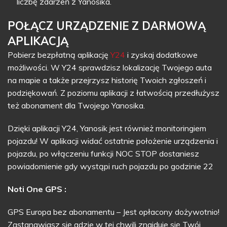
liczbę zdarzeń z Yanosika.
POŁĄCZ URZĄDZENIE Z DARMOWĄ
APLIKACJĄ
Pobierz bezpłatną aplikację
Y24
i zyskaj dodatkowe
możliwości. W Y24 sprawdzisz lokalizację Twojego auta
na mapie a także przejrzysz historię Twoich zgłoszeń i
podziękowań. Z poziomu aplikacji z łatwością przedłużysz
też abonament dla Twojego Yanosika.
Dzięki aplikacji Y24, Yanosik jest również monitoringiem
pojazdu! W aplikacji widać ostatnie położenie urządzenia i
pojazdu, po włączeniu funkcji NOC STOP dostaniesz
powiadomienie gdy wystąpi ruch pojazdu po godzinie 22
Noti One GPS :
GPS Europa bez abonamentu – Jest opłacony dożywotnio!
Zastanawiasz się gdzie w tej chwili znajduje się Twój