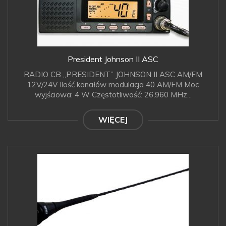
President Johnson II ASC
RADIO CB „PRESIDENT” JOHNSON II ASC AM/FM
12V/24V Ilość kanałów modulacja 40 AM/FM Moc
wyjściowa: 4 W Częstotliwość: 26,960 MHz...
WIĘCEJ