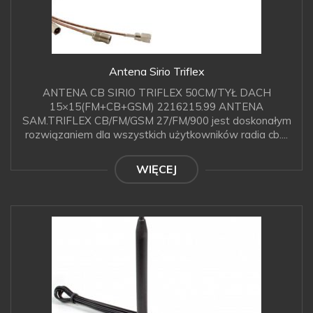
Antena Sirio Triflex
ANTENA CB SIRIO TRIFLEX 50CM/TYŁ DACH
15×15(FM+CB+GSM) 2216215.99 ANTENA
SAM.TRIFLEX CB/FM/GSM 27/FM/900 jest doskonałym
rozwiązaniem dla wszystkich użytkowników radia cb....
WIĘCEJ