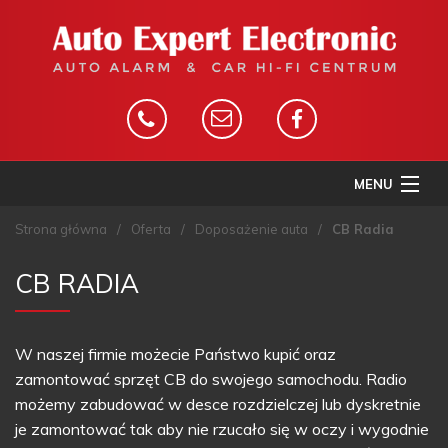
MENU
STRONA GŁÓWNA
Strona główna
/
Oferta
/
Doposażenie auta
/
CB Radia
O FIRMIE
CB RADIA
OFERTA
GALERIA
W naszej firmie możecie Państwo kupić oraz
KONTAKT
zamontować sprzęt CB do swojego samochodu. Radio
możemy zabudować w desce rozdzielczej lub dyskretnie
MONITORING GPS
je zamontować tak aby nie rzucało się w oczy i wygodnie