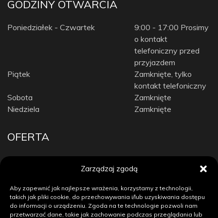
GODZINY OTWARCIA
Poniedziałek - Czwartek
9:00 - 17:00 Prosimy
o kontakt
telefoniczny przed
przyjazdem
Piątek
Zamknięte, tylko
kontakt telefoniczny
Sobota
Zamknięte
Niedziela
Zamknięte
OFERTA
Car Audio
Zarządzaj zgodą
Diagnostyka komputerowa / Tuning
Doposażenie auta
Aby zapewnić jak najlepsze wrażenia, korzystamy z technologii,
Elektronika samochodowa
takich jak pliki cookie, do przechowywania i/lub uzyskiwania dostępu
do informacji o urządzeniu. Zgoda na te technologie pozwoli nam
Naprawa immobilizerów i autoalarmów
przetwarzać dane, takie jak zachowanie podczas przeglądania lub