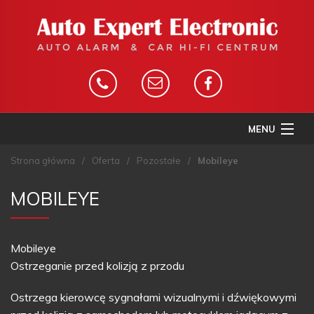
MENU
STRONA GŁÓWNA
Strona główna
/
Oferta
/
Pozostałe
/
Mobileye
O FIRMIE
MOBILEYE
OFERTA
GALERIA
Mobileye
KONTAKT
Ostrzeganie przed kolizją z przodu
MONITORING GPS
Ostrzega kierowcę sygnałami wizualnymi i dźwiękowymi