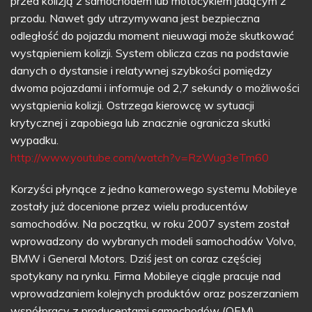
przed kolizją z samochodem lub motocyklem jadącym z
przodu. Nawet gdy utrzymywana jest bezpieczna
odległość do pojazdu moment nieuwagi może skutkować
wystąpieniem kolizji. System oblicza czas na podstawie
danych o dystansie i relatywnej szybkości pomiędzy
dwoma pojazdami i informuje od 2,7 sekundy o możliwości
wystąpienia kolizji. Ostrzega kierowcę w sytuacji
krytycznej i zapobiega lub znacznie ogranicza skutki
wypadku.
http://www.youtube.com/watch?v=RzWug3eTm60
Korzyści płynące z jedno kamerowego systemu Mobileye
zostały już docenione przez wielu producentów
samochodów. Na początku, w roku 2007 system został
wprowadzony do wybranych modeli samochodów Volvo,
BMW i General Motors. Dziś jest on coraz częściej
spotykany na rynku. Firma Mobileye ciągle pracuje nad
wprowadzaniem kolejnych produktów oraz poszerzaniem
współpracy z producentami samochodów (OEM).